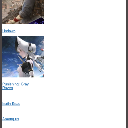
Undawn
Punishing: Gray
Raven
Бабл Квас
Among us