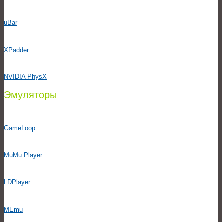
uBar
XPadder
NVIDIA PhysX
Эмуляторы
GameLoop
MuMu Player
LDPlayer
MEmu