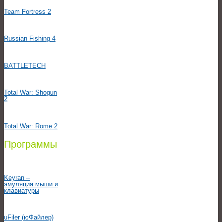
Team Fortress 2
Russian Fishing 4
BATTLETECH
Total War: Shogun
2
Total War: Rome 2
Программы
Keyran –
эмуляция мыши и
клавиатуры
uFiler (юФайлер)