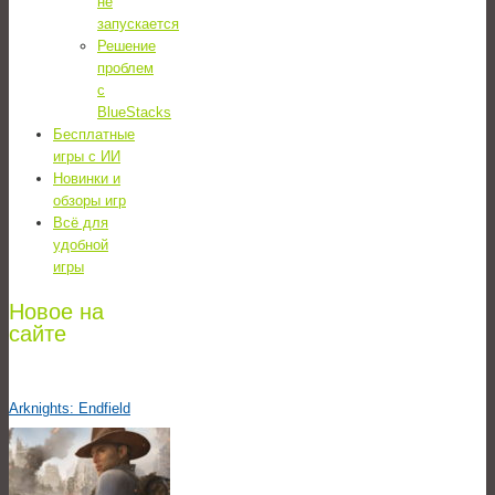
не
запускается
Решение
проблем
с
BlueStacks
Бесплатные
игры с ИИ
Новинки и
обзоры игр
Всё для
удобной
игры
Новое на
сайте
Arknights: Endfield