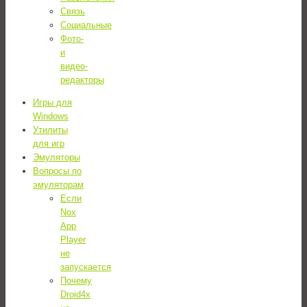
Связь
Социальные
Фото-
и
видео-
редакторы
Игры для
Windows
Утилиты
для игр
Эмуляторы
Вопросы по
эмуляторам
Если
Nox
App
Player
не
запускается
Почему
Droid4x