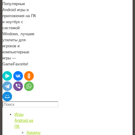
Популярные
Android игры и
приложения на ПК
и ноутбук с
системой
Windows, лучшие
утилиты для
игроков и
компьютерные
игры —
GameFavorite!
Игры
Android на
ПК
Аркады