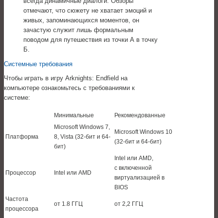
всегда динамичные диалоги. Обзоры
отмечают, что сюжету не хватает эмоций и
живых, запоминающихся моментов, он
зачастую служит лишь формальным
поводом для путешествия из точки А в точку
Б.
Системные требования
Чтобы играть в игру Arknights: Endfield на
компьютере ознакомьтесь с требованиями к
системе:
Минимальные
Рекомендованные
Microsoft Windows 7,
Microsoft Windows 10
Платформа
8, Vista (32-бит и 64-
(32-бит и 64-бит)
бит)
Intel или AMD,
с включенной
Процессор
Intel или AMD
виртуализацией в
BIOS
Частота
от 1.8 ГГЦ
от 2,2 ГГЦ
процессора