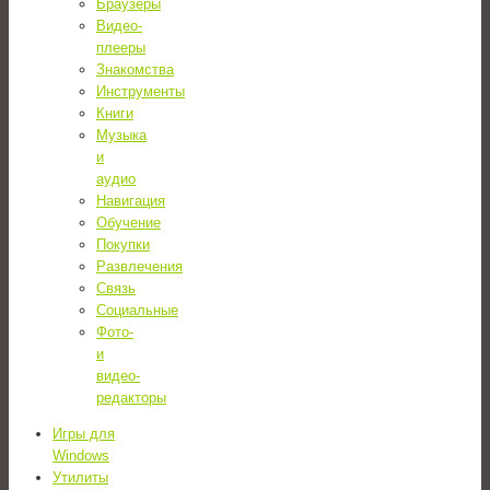
Браузеры
Видео-
плееры
Знакомства
Инструменты
Книги
Музыка
и
аудио
Навигация
Обучение
Покупки
Развлечения
Связь
Социальные
Фото-
и
видео-
редакторы
Игры для
Windows
Утилиты