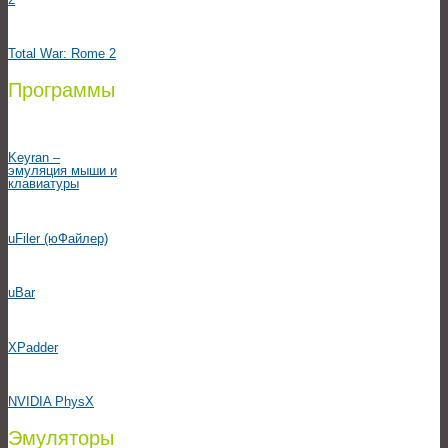
Total War: Rome 2
Программы
Keyran –
эмуляция мыши и
клавиатуры
uFiler (юФайлер)
uBar
XPadder
NVIDIA PhysX
Эмуляторы