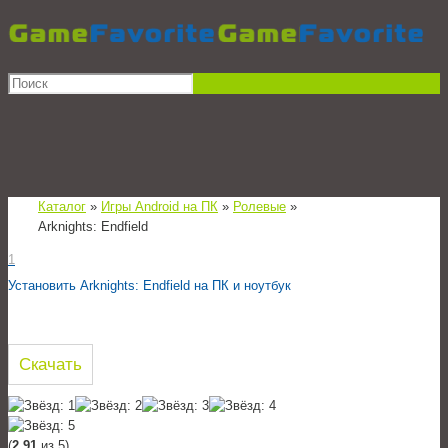
Каталог
»
Игры Android на ПК
»
Ролевые
»
Arknights: Endfield
1
Установить Arknights: Endfield на ПК и ноутбук
Скачать
(
2,91
из 5)