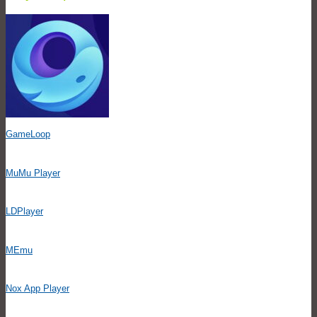
GameLoop
MuMu Player
LDPlayer
MEmu
Nox App Player