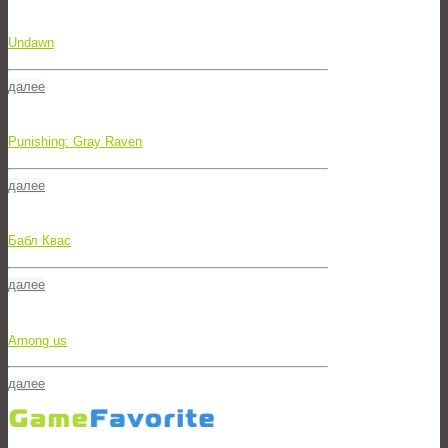
Undawn
далее
Punishing: Gray Raven
далее
Бабл Квас
далее
Among us
далее