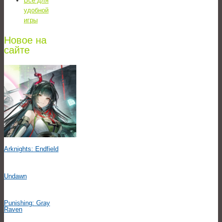
Всё для
удобной
игры
Новое на
сайте
Arknights: Endfield
Undawn
Punishing: Gray
Raven