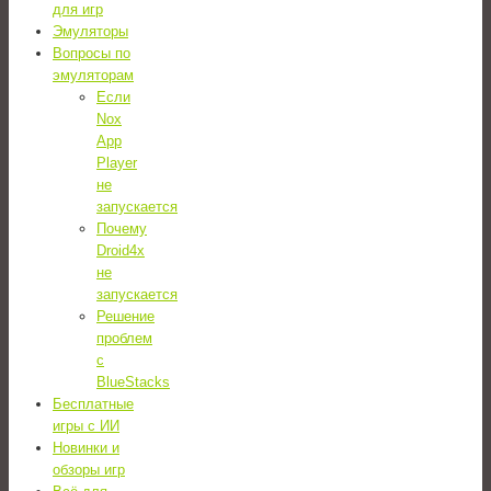
для игр
Эмуляторы
Вопросы по
эмуляторам
Если
Nox
App
Player
не
запускается
Почему
Droid4x
не
запускается
Решение
проблем
с
BlueStacks
Бесплатные
игры с ИИ
Новинки и
обзоры игр