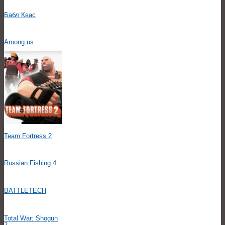
Бабл Квас
Among us
Team Fortress 2
Russian Fishing 4
BATTLETECH
Total War: Shogun
2