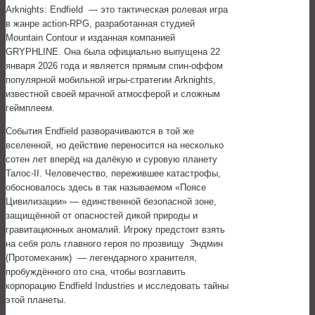
Arknights: Endfield — это тактическая ролевая игра
в жанре action-RPG, разработанная студией
Mountain Contour и изданная компанией
GRYPHLINE. Она была официально выпущена 22
января 2026 года и является прямым спин-оффом
популярной мобильной игры-стратегии Arknights,
известной своей мрачной атмосферой и сложным
геймплеем.
События Endfield разворачиваются в той же
вселенной, но действие переносится на несколько
сотен лет вперёд на далёкую и суровую планету
Талос-II. Человечество, пережившее катастрофы,
обосновалось здесь в так называемом «Поясе
Цивилизации» — единственной безопасной зоне,
защищённой от опасностей дикой природы и
гравитационных аномалий. Игроку предстоит взять
на себя роль главного героя по прозвищу Эндмин
(Протомеханик) — легендарного хранителя,
пробуждённого ото сна, чтобы возглавить
корпорацию Endfield Industries и исследовать тайны
этой планеты.