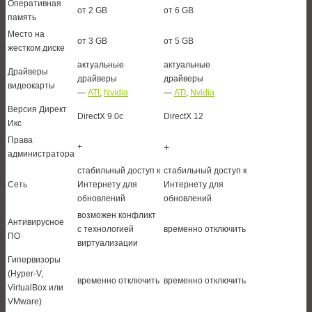
Оперативная
от 2 GB
от 6 GB
память
Место на
от 3 GB
от 5 GB
жестком диске
актуальные
актуальные
Драйверы
драйверы
драйверы
видеокарты
—
ATI
,
Nvidia
—
ATI
,
Nvidia
Версия Директ
DirectX 9.0c
DirectX 12
Икс
Права
+
+
администратора
стабильный доступ к
стабильный доступ к
Сеть
Интернету для
Интернету для
обновлений
обновлений
возможен конфликт
Антивирусное
с технологией
временно отключить
ПО
виртуализации
Гипервизоры
(Hyper-V,
временно отключить
временно отключить
VirtualBox или
VMware)