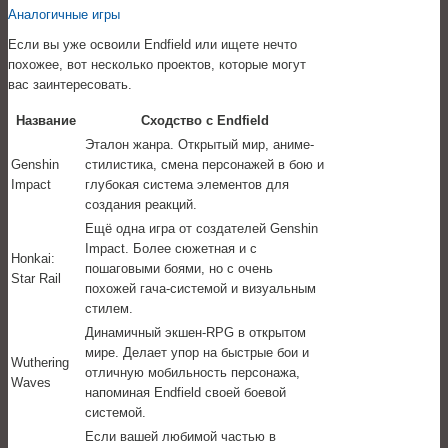
Аналогичные игры
Если вы уже освоили Endfield или ищете нечто
похожее, вот несколько проектов, которые могут
вас заинтересовать.
Название
Сходство с Endfield
Эталон жанра. Открытый мир, аниме-
Genshin
стилистика, смена персонажей в бою и
Impact
глубокая система элементов для
создания реакций.
Ещё одна игра от создателей Genshin
Impact. Более сюжетная и с
Honkai:
пошаговыми боями, но с очень
Star Rail
похожей гача-системой и визуальным
стилем.
Динамичный экшен-RPG в открытом
мире. Делает упор на быстрые бои и
Wuthering
отличную мобильность персонажа,
Waves
напоминая Endfield своей боевой
системой.
Если вашей любимой частью в