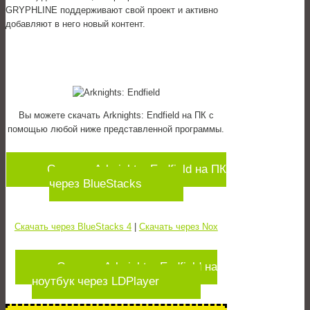
GRYPHLINE поддерживают свой проект и активно
добавляют в него новый контент.
Вы можете скачать Arknights: Endfield на ПК с
помощью любой ниже представленной программы.
Скачать Arknights: Endfield на ПК
через BlueStacks
Скачать через BlueStacks 4
|
Скачать через Nox
Скачать Arknights: Endfield на
ноутбук через LDPlayer