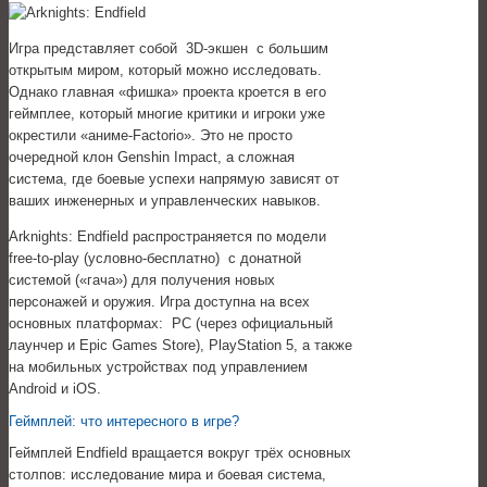
Игра представляет собой 3D-экшен с большим
открытым миром, который можно исследовать.
Однако главная «фишка» проекта кроется в его
геймплее, который многие критики и игроки уже
окрестили «аниме-Factorio». Это не просто
очередной клон Genshin Impact, а сложная
система, где боевые успехи напрямую зависят от
ваших инженерных и управленческих навыков.
Arknights: Endfield распространяется по модели
free-to-play (условно-бесплатно) с донатной
системой («гача») для получения новых
персонажей и оружия. Игра доступна на всех
основных платформах: PC (через официальный
лаунчер и Epic Games Store), PlayStation 5, а также
на мобильных устройствах под управлением
Android и iOS.
Геймплей: что интересного в игре?
Геймплей Endfield вращается вокруг трёх основных
столпов: исследование мира и боевая система,