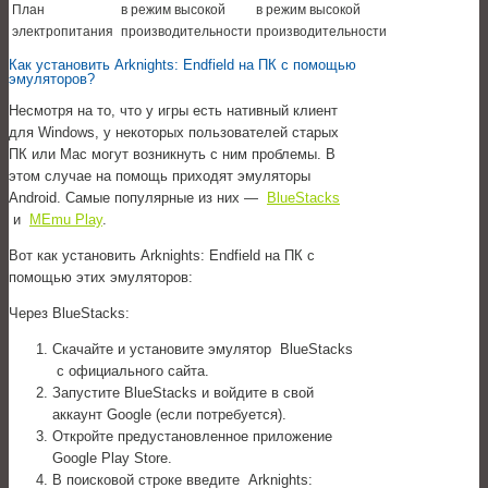
План
в режим высокой
в режим высокой
электропитания
производительности
производительности
Как установить Arknights: Endfield на ПК с помощью
эмуляторов?
Несмотря на то, что у игры есть нативный клиент
для Windows, у некоторых пользователей старых
ПК или Mac могут возникнуть с ним проблемы. В
этом случае на помощь приходят эмуляторы
Android. Самые популярные из них —
BlueStacks
и
MEmu Play
.
Вот как установить Arknights: Endfield на ПК с
помощью этих эмуляторов:
Через BlueStacks:
Скачайте и установите эмулятор BlueStacks
с официального сайта.
Запустите BlueStacks и войдите в свой
аккаунт Google (если потребуется).
Откройте предустановленное приложение
Google Play Store.
В поисковой строке введите Arknights: