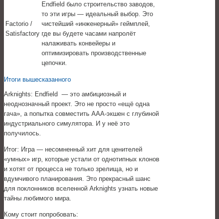
Endfield было строительство заводов,
то эти игры — идеальный выбор. Это
Factorio /
чистейший «инженерный» геймплей,
Satisfactory
где вы будете часами напролёт
налаживать конвейеры и
оптимизировать производственные
цепочки.
Итоги вышесказанного
Arknights: Endfield — это амбициозный и
неоднозначный проект. Это не просто «ещё одна
гача», а попытка совместить AAA-экшен с глубиной
индустриального симулятора. И у неё это
получилось.
Итог: Игра — несомненный хит для ценителей
«умных» игр, которые устали от однотипных клонов
и хотят от процесса не только зрелища, но и
вдумчивого планирования. Это прекрасный шанс
для поклонников вселенной Arknights узнать новые
тайны любимого мира.
Кому стоит попробовать: